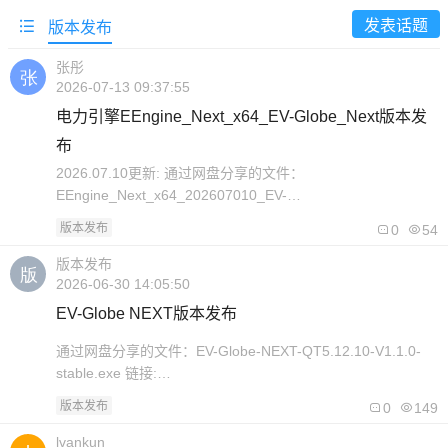
发表话题
版本发布
张彤
2026-07-13 09:37:55
电力引擎EEngine_Next_x64_EV-Globe_Next版本发
布
2026.07.10更新: 通过网盘分享的文件：
EEngine_Next_x64_202607010_EV-
Globe_Next_202607010.rar 链接:
版本发布
0
54
https://pan.baidu.com/s/13mxPF36z86Gi6cYSszZvaA 提取
码: a7k4..
版本发布
2026-06-30 14:05:50
EV-Globe NEXT版本发布
通过网盘分享的文件：EV-Globe-NEXT-QT5.12.10-V1.1.0-
stable.exe 链接:
https://pan.baidu.com/s/1RiJ5GrSYlWliPjkl4Z4fsg 提取码:
版本发布
0
149
nc3u # Release Note ## V1.1.0-stable ### Features - feat:
地图/场景渲染核心能力..
lvankun