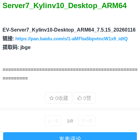
Server7_Kylinv10_Desktop_ARM64
EV-Server7_Kylinv10-Desktop_ARM64_7.5.15_20260116
链接:
https://pan.baidu.com/s/1-aMFba5bpvtncW1x9_idtQ
提取码: jbge
================================================
=========
0收藏
0赞
1/0
上一页
下一页
发表评论